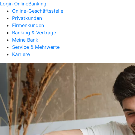
Login OnlineBanking
Online-Geschäftsstelle
Privatkunden
Firmenkunden
Banking & Verträge
Meine Bank
Service & Mehrwerte
Karriere