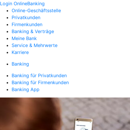
Login OnlineBanking
Online-Geschäftsstelle
Privatkunden
Firmenkunden
Banking & Verträge
Meine Bank
Service & Mehrwerte
Karriere
Banking
Banking für Privatkunden
Banking für Firmenkunden
Banking App